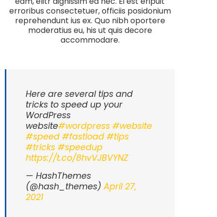
eam, elitr dignissim ea nec. Ei est eripuit
erroribus consectetuer, officiis posidonium
reprehendunt ius ex. Quo nibh oportere
moderatius eu, his ut quis decore
accommodare.
Here are several tips and
tricks to speed up your
WordPress
website
#wordpress
#website
#speed
#fastload
#tips
#tricks
#speedup
https://t.co/8hvVJBVYNZ
— HashThemes
(@hash_themes)
April 27,
2021