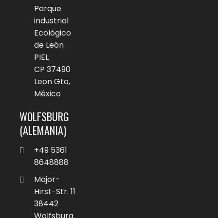
Parque
industrial
Ecológico
de León
PIEL
CP 37490
Leon Gto,
México
WOLFSBURG
(ALEMANIA)
+49 5361
8648888
Major-
Hirst-Str. 11
38442
Wolfsburg