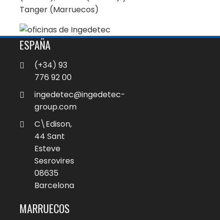
Tanger (Marruecos)
ESPAÑA
(+34) 93
776 92 00
ingedetec@ingedetec-
group.com
C\Edison,
44 Sant
Esteve
Sesrovires
08635
Barcelona
MARRUECOS