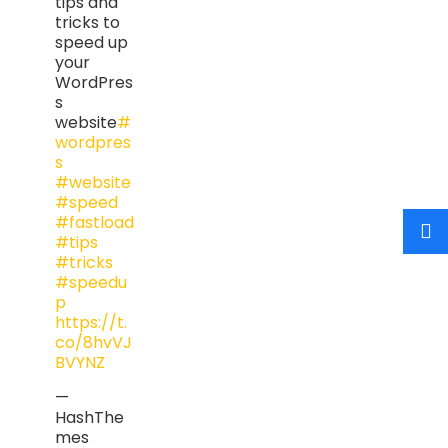
tips and
tricks to
speed up
your
WordPres
s
website
#
wordpres
s
#website
#speed
#fastload
#tips
#tricks
#speedu
p
https://t.
co/8hvVJ
BVYNZ
—
HashThe
mes