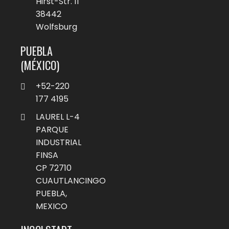
Hirst-Str. 11
38442
Wolfsburg
PUEBLA
(MÉXICO)
+52-220
177 4195
LAUREL L-4
PARQUE
INDUSTRIAL
FINSA
CP 72710
CUAUTLANCINGO
PUEBLA,
MEXICO