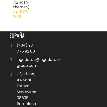
(@hash_
themes)
April 27,
2021
ESPAÑA
(+34) 93
776 92 00
ingedetec@ingedetec-
group.com
C\Edison,
44 Sant
Esteve
Sesrovires
08635
Barcelona