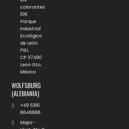
colorantes
106
Parque
industrial
Ecológico
de León
PIEL
CP 37490
Leon Gto,
México
WOLFSBURG
(ALEMANIA)
+49 5361
8648888
Major-