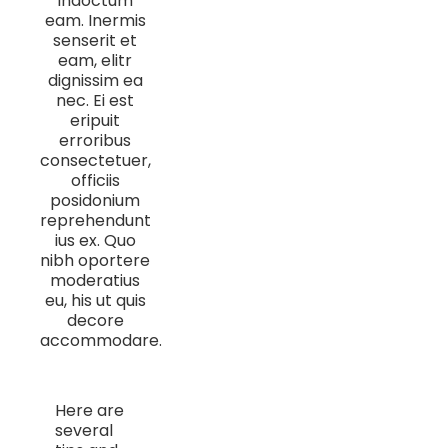
indoctum
eam. Inermis
senserit et
eam, elitr
dignissim ea
nec. Ei est
eripuit
erroribus
consectetuer,
officiis
posidonium
reprehendunt
ius ex. Quo
nibh oportere
moderatius
eu, his ut quis
decore
accommodare.
Here are
several